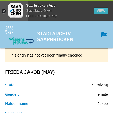
Saarbrücken App
VIEW
Stadt Saarbrücken
FREE - In Google Play
STADTARCHIV
SAARBRÜCKEN
This entry has not yet been finally checked.
FRIEDA JAKOB (MAY)
State:
Surviving
Gender:
female
Maiden name:
Jakob
So called:
-