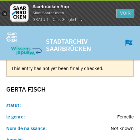
Saarbrücken App
VOIR
Stadt Saarbrücken
GRATUIT - Dans Google Play
STADTARCHIV
SAARBRÜCKEN
This entry has not yet been finally checked.
GERTA
FISCH
statut:
le genre:
Femelle
Nom de naissance:
Not known
Appelé:
-