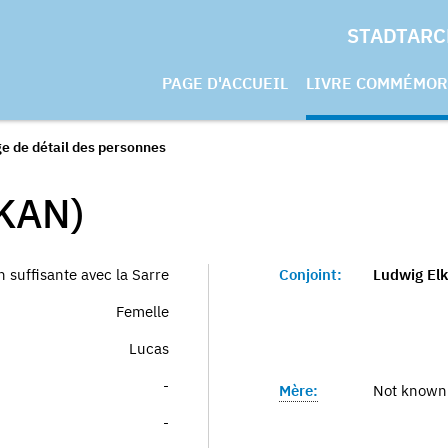
STADTARC
PAGE D'ACCUEIL
LIVRE COMMÉMOR
e de détail des personnes
KAN)
 suffisante avec la Sarre
Conjoint:
Ludwig El
Femelle
Lucas
-
Mère:
Not known
-