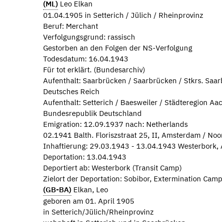
(ML)
Leo Elkan
01.04.1905 in Setterich / Jülich / Rheinprovinz
Beruf: Merchant
Verfolgungsgrund: rassisch
Gestorben an den Folgen der NS-Verfolgung
Todesdatum: 16.04.1943
Für tot erklärt. (Bundesarchiv)
Aufenthalt: Saarbrücken / Saarbrücken / Stkrs. Saar
Deutsches Reich
Aufenthalt: Setterich / Baesweiler / Städteregion Aa
Bundesrepublik Deutschland
Emigration: 12.09.1937 nach: Netherlands
02.1941 Balth. Floriszstraat 25, II, Amsterdam / No
Inhaftierung: 29.03.1943 - 13.04.1943 Westerbork
Deportation: 13.04.1943
Deportiert ab: Westerbork (Transit Camp)
Zielort der Deportation: Sobibor, Extermination Cam
(GB-BA)
Elkan, Leo
geboren am 01. April 1905
in Setterich/Jülich/Rheinprovinz