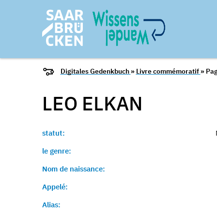
Digitales Gedenkbuch
»
Livre commémoratif
» Pag
LEO
ELKAN
statut:
le genre:
Nom de naissance:
Appelé:
Alias: