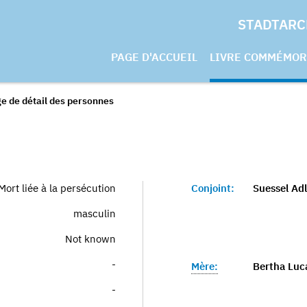
STADTARC
PAGE D'ACCUEIL
LIVRE COMMÉMOR
e de détail des personnes
Mort liée à la persécution
Conjoint:
Suessel Adl
masculin
Not known
-
Mère:
Bertha Luc
-