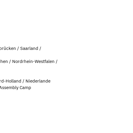
brücken / Saarland /
chen / Nordrhein-Westfalen /
ord-Holland / Niederlande
, Assembly Camp
p