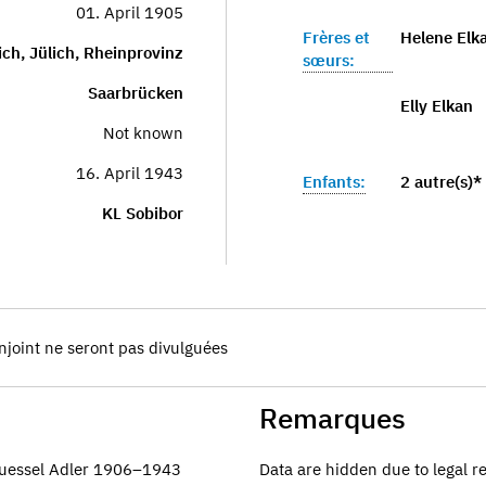
01. April 1905
Frères et
Helene Elka
ich, Jülich, Rheinprovinz
sœurs:
Saarbrücken
Elly Elkan
Not known
16. April 1943
Enfants:
2 autre(s)*
KL Sobibor
njoint ne seront pas divulguées
Remarques
Suessel Adler 1906–1943
Data are hidden due to legal r