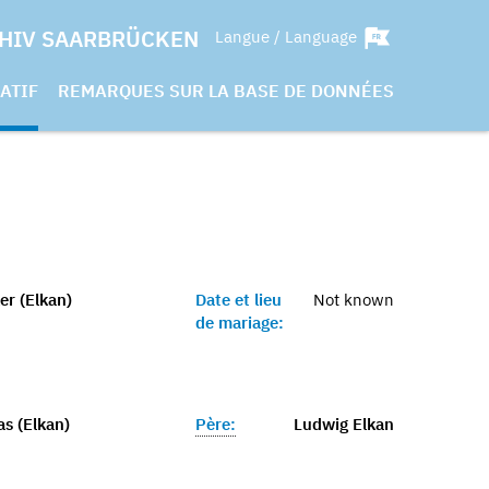
HIV SAARBRÜCKEN
Langue / Language
ATIF
REMARQUES SUR LA BASE DE DONNÉES
er (Elkan)
Date et lieu
Not known
de mariage:
as (Elkan)
Père:
Ludwig Elkan