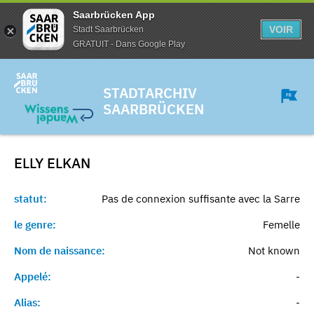
Saarbrücken App
VOIR
Stadt Saarbrücken
GRATUIT - Dans Google Play
STADTARCHIV
SAARBRÜCKEN
ELLY
ELKAN
statut:
Pas de connexion suffisante avec la Sarre
le genre:
Femelle
Nom de naissance:
Not known
Appelé:
-
Alias:
-