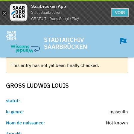
Saarbrücken App
VOIR
Stadt Saarbrücken
GRATUIT - Dans Google Play
STADTARCHIV
SAARBRÜCKEN
This entry has not yet been finally checked.
GROSS LUDWIG
LOUIS
statut:
le genre:
masculin
Nom de naissance:
Not known
Appelé:
-