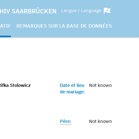
HIV SAARBRÜCKEN
Langue / Language
ATIF
REMARQUES SUR LA BASE DE DONNÉES
ifka Stolowicz
Date et lieu
Not known
de mariage:
Père:
Not known