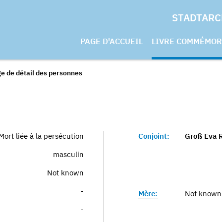
STADTARC
PAGE D'ACCUEIL
LIVRE COMMÉMOR
e de détail des personnes
Mort liée à la persécution
Conjoint:
Groß Eva R
masculin
Not known
-
Mère:
Not known
-