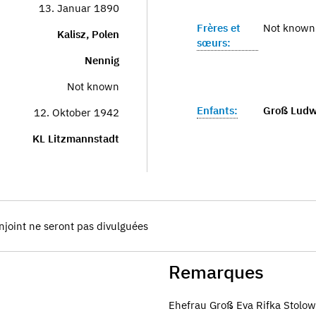
13. Januar 1890
Frères et
Not known
Kalisz, Polen
sœurs:
Nennig
Not known
Enfants:
Groß Ludw
12. Oktober 1942
KL Litzmannstadt
njoint ne seront pas divulguées
Remarques
Ehefrau Groß Eva Rifka Stolo