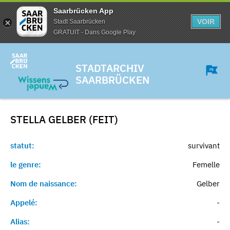
Saarbrücken App
VOIR
Stadt Saarbrücken
GRATUIT - Dans Google Play
STADTARCHIV
SAARBRÜCKEN
STELLA GELBER (FEIT)
statut:
survivant
le genre:
Femelle
Nom de naissance:
Gelber
Appelé:
-
Alias:
-