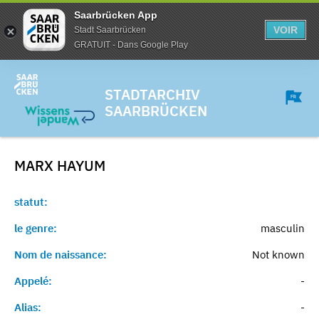
Saarbrücken App
VOIR
Stadt Saarbrücken
GRATUIT - Dans Google Play
STADTARCHIV
SAARBRÜCKEN
MARX
HAYUM
statut:
le genre:
masculin
Nom de naissance:
Not known
Appelé:
-
Alias:
-