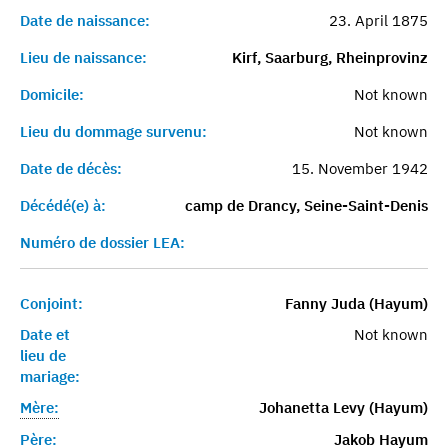
Date de naissance:
23. April 1875
Lieu de naissance:
Kirf, Saarburg, Rheinprovinz
Domicile:
Not known
Lieu du dommage survenu:
Not known
Date de décès:
15. November 1942
Décédé(e) à:
camp de Drancy, Seine-Saint-Denis
Numéro de dossier LEA:
Conjoint:
Fanny Juda (Hayum)
Date et
Not known
lieu de
mariage:
Mère:
Johanetta Levy (Hayum)
Père:
Jakob Hayum