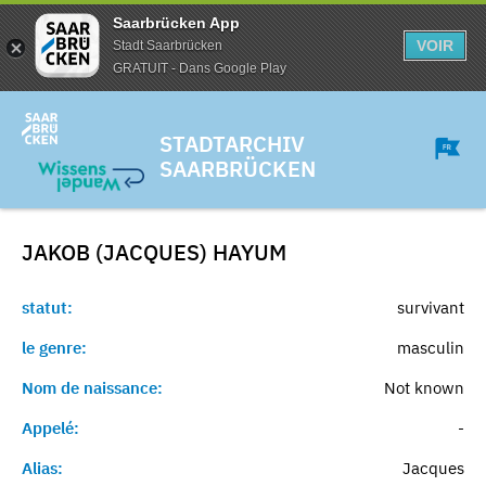
Saarbrücken App
VOIR
Stadt Saarbrücken
GRATUIT - Dans Google Play
STADTARCHIV
SAARBRÜCKEN
JAKOB (JACQUES)
HAYUM
statut:
survivant
le genre:
masculin
Nom de naissance:
Not known
Appelé:
-
Alias:
Jacques