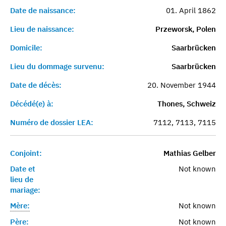
Date de naissance:
01. April 1862
Lieu de naissance:
Przeworsk, Polen
Domicile:
Saarbrücken
Lieu du dommage survenu:
Saarbrücken
Date de décès:
20. November 1944
Décédé(e) à:
Thones, Schweiz
Numéro de dossier LEA:
7112, 7113, 7115
Conjoint:
Mathias Gelber
Date et
Not known
lieu de
mariage:
Mère:
Not known
Père:
Not known