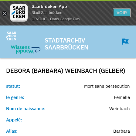
Saarbrücken App
VOIR
Stadt Saarbrücken
GRATUIT - Dans Google Play
STADTARCHIV
SAARBRÜCKEN
DEBORA (BARBARA) WEINBACH (GELBER)
statut:
Mort sans persécution
le genre:
Femelle
Nom de naissance:
Weinbach
Appelé:
-
Alias:
Barbara