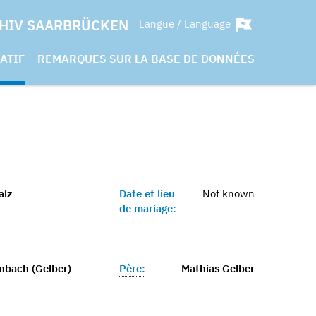
HIV SAARBRÜCKEN
Langue / Language
ATIF
REMARQUES SUR LA BASE DE DONNÉES
alz
Date et lieu
Not known
de mariage:
nbach (Gelber)
Père:
Mathias Gelber