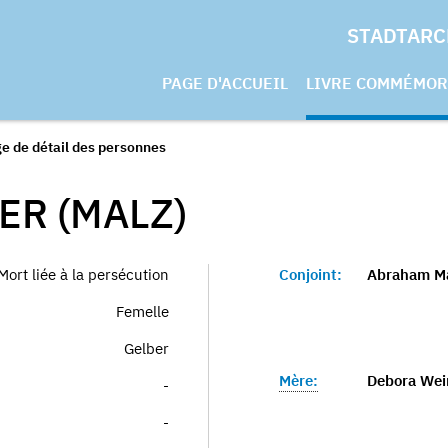
STADTARC
PAGE D'ACCUEIL
LIVRE COMMÉMOR
e de détail des personnes
ER (MALZ)
Mort liée à la persécution
Conjoint:
Abraham M
Femelle
Gelber
Mère:
Debora Wei
-
-