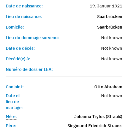
Date de naissance:
19. Januar 1921
Lieu de naissance:
Saarbrücken
Domicile:
Saarbrücken
Lieu du dommage survenu:
Not known
Date de décès:
Not known
Décédé(e) à:
Not known
Numéro de dossier LEA:
Conjoint:
Otto Abraham
Date et
Not known
lieu de
mariage:
Mère:
Johanna Tryfus (Strauß)
Père:
Siegmund Friedrich Strauss