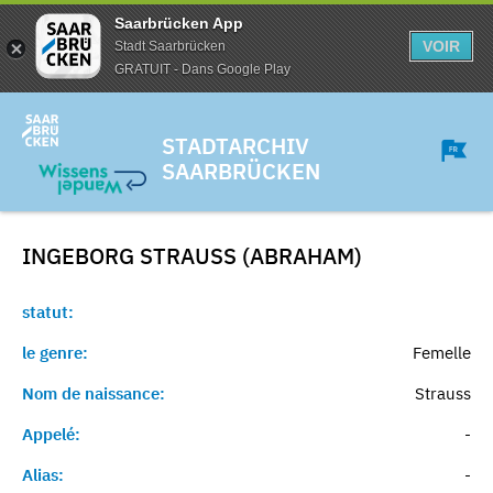
Saarbrücken App
VOIR
Stadt Saarbrücken
GRATUIT - Dans Google Play
STADTARCHIV
SAARBRÜCKEN
INGEBORG STRAUSS (ABRAHAM)
statut:
le genre:
Femelle
Nom de naissance:
Strauss
Appelé:
-
Alias:
-