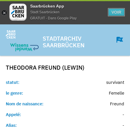
Saarbrücken App
VOIR
Stadt Saarbrücken
GRATUIT - Dans Google Play
STADTARCHIV
SAARBRÜCKEN
THEODORA FREUND (LEWIN)
statut:
survivant
le genre:
Femelle
Nom de naissance:
Freund
Appelé:
-
Alias:
-