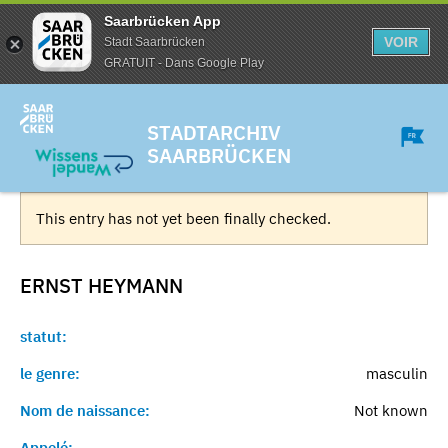
Saarbrücken App
VOIR
Stadt Saarbrücken
GRATUIT - Dans Google Play
STADTARCHIV
SAARBRÜCKEN
This entry has not yet been finally checked.
ERNST
HEYMANN
statut:
le genre:
masculin
Nom de naissance:
Not known
Appelé:
-