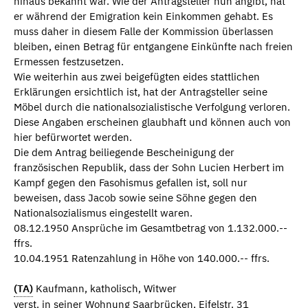
hinaus bekannt war. Wie der Antragsteller nun angibt, hat
er während der Emigration kein Einkommen gehabt. Es
muss daher in diesem Falle der Kommission überlassen
bleiben, einen Betrag für entgangene Einkünfte nach freien
Ermessen festzusetzen.
Wie weiterhin aus zwei beigefügten eides stattlichen
Erklärungen ersichtlich ist, hat der Antragsteller seine
Möbel durch die nationalsozialistische Verfolgung verloren.
Diese Angaben erscheinen glaubhaft und können auch von
hier befürwortet werden.
Die dem Antrag beiliegende Bescheinigung der
französischen Republik, dass der Sohn Lucien Herbert im
Kampf gegen den Fasohismus gefallen ist, soll nur
beweisen, dass Jacob sowie seine Söhne gegen den
Nationalsozialismus eingestellt waren.
08.12.1950 Ansprüche im Gesamtbetrag von 1.132.000.--
ffrs.
10.04.1951 Ratenzahlung in Höhe von 140.000.-- ffrs.
(TA)
Kaufmann, katholisch, Witwer
verst. in seiner Wohnung Saarbrücken, Eifelstr. 31