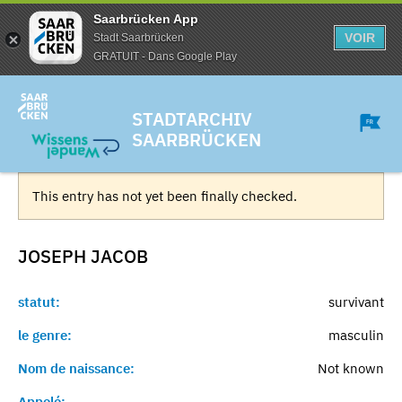
Saarbrücken App
VOIR
Stadt Saarbrücken
GRATUIT - Dans Google Play
STADTARCHIV
SAARBRÜCKEN
This entry has not yet been finally checked.
JOSEPH
JACOB
statut:
survivant
le genre:
masculin
Nom de naissance:
Not known
Appelé:
-