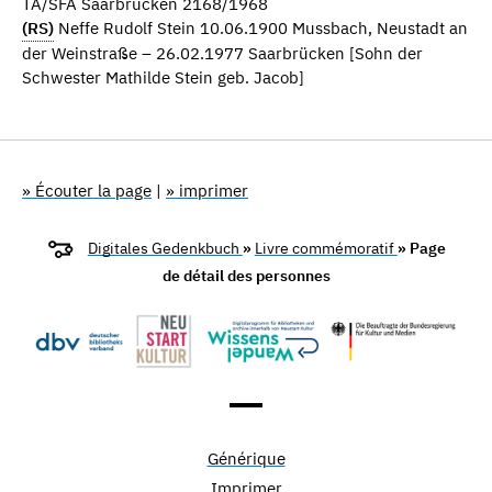
TA/SFA Saarbrücken 2168/1968
(RS)
Neffe Rudolf Stein 10.06.1900 Mussbach, Neustadt an
der Weinstraße – 26.02.1977 Saarbrücken [Sohn der
Schwester Mathilde Stein geb. Jacob]
» Écouter la page
|
» imprimer
Digitales Gedenkbuch
»
Livre commémoratif
» Page
de détail des personnes
Générique
Imprimer