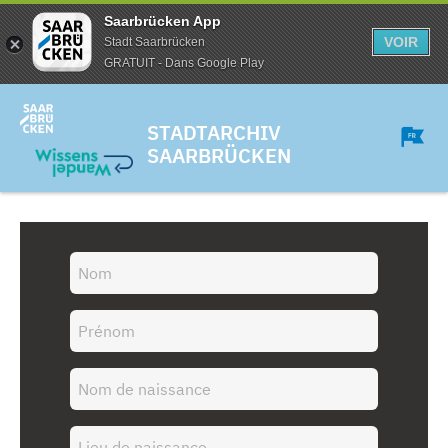
Saarbrücken App
VOIR
Stadt Saarbrücken
GRATUIT - Dans Google Play
STADTARCHIV
SAARBRÜCKEN