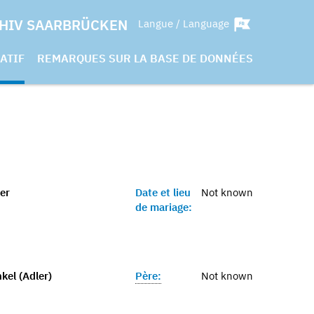
HIV SAARBRÜCKEN
Langue / Language
ATIF
REMARQUES SUR LA BASE DE DONNÉES
er
Date et lieu
Not known
de mariage:
kel (Adler)
Père:
Not known