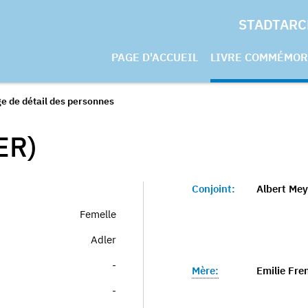
STADTARC
PAGE D'ACCUEIL
LIVRE COMMÉMOR
e de détail des personnes
ER)
Conjoint:
Albert Mey
Femelle
Adler
-
Mère:
Emilie Fren
-