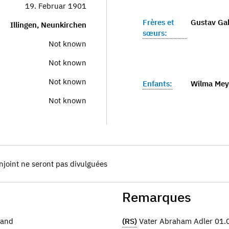
19. Februar 1901
Frères et
Gustav Gab
Illingen, Neunkirchen
sœurs:
Not known
Not known
Not known
Enfants:
Wilma Meye
Not known
njoint ne seront pas divulguées
Remarques
land
(RS)
Vater Abraham Adler 01.0