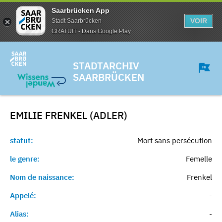
Saarbrücken App
VOIR
Stadt Saarbrücken
GRATUIT - Dans Google Play
STADTARCHIV
SAARBRÜCKEN
EMILIE FRENKEL (ADLER)
statut:
Mort sans persécution
le genre:
Femelle
Nom de naissance:
Frenkel
Appelé:
-
Alias:
-