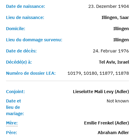
Date de naissance:
23. Dezember 1904
Lieu de naissance:
Illingen, Saar
Domicile:
Illingen
Lieu du dommage survenu:
Illingen
Date de décès:
24. Februar 1976
Décédé(e) à:
Tel Aviv, Israel
Numéro de dossier LEA:
10179, 10180, 11877, 11878
Conjoint:
Lieselotte Mali Levy (Adler)
Date et
Not known
lieu de
mariage:
Mère:
Emilie Frenkel (Adler)
Père:
Abraham Adler