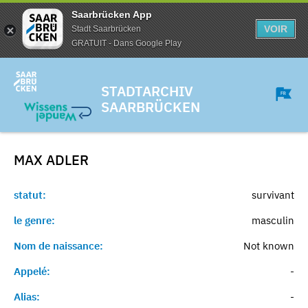
Saarbrücken App
VOIR
Stadt Saarbrücken
GRATUIT - Dans Google Play
STADTARCHIV
SAARBRÜCKEN
MAX
ADLER
statut:
survivant
le genre:
masculin
Nom de naissance:
Not known
Appelé:
-
Alias:
-