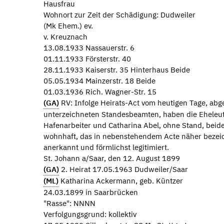
Hausfrau
Wohnort zur Zeit der Schädigung: Dudweiler
(Mk Ehem.) ev.
v. Kreuznach
13.08.1933 Nassauerstr. 6
01.11.1933 Försterstr. 40
28.11.1933 Kaiserstr. 35 Hinterhaus Beide
05.05.1934 Mainzerstr. 18 Beide
01.03.1936 Rich. Wagner-Str. 15
(GA)
RV: Infolge Heirats-Act vom heutigen Tage, ab
unterzeichneten Standesbeamten, haben die Eheleut
Hafenarbeiter und Catharina Abel, ohne Stand, beide
wohnhaft, das in nebenstehendem Acte näher bezeic
anerkannt und förmlichst legitimiert.
St. Johann a/Saar, den 12. August 1899
(GA)
2. Heirat 17.05.1963 Dudweiler/Saar
(ML)
Katharina Ackermann, geb. Küntzer
24.03.1899 in Saarbrücken
"Rasse": NNNN
Verfolgungsgrund: kollektiv