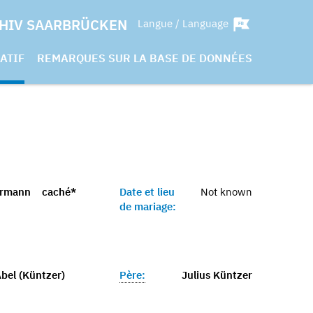
HIV SAARBRÜCKEN
Langue / Language
ATIF
REMARQUES SUR LA BASE DE DONNÉES
ermann
caché*
Date et lieu
Not known
de mariage:
bel (Küntzer)
Père:
Julius Küntzer