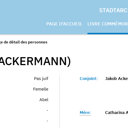
STADTARC
PAGE D'ACCUEIL
LIVRE COMMÉMOR
e de détail des personnes
(ACKERMANN)
Pas juif
Conjoint:
Jakob Ack
Femelle
Abel
-
Mère:
Catharina A
-