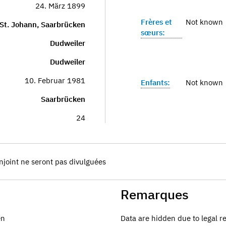
24. März 1899
Frères et
Not known
St. Johann, Saarbrücken
sœurs:
Dudweiler
Dudweiler
10. Februar 1981
Enfants:
Not known
Saarbrücken
24
njoint ne seront pas divulguées
Remarques
en
Data are hidden due to legal r