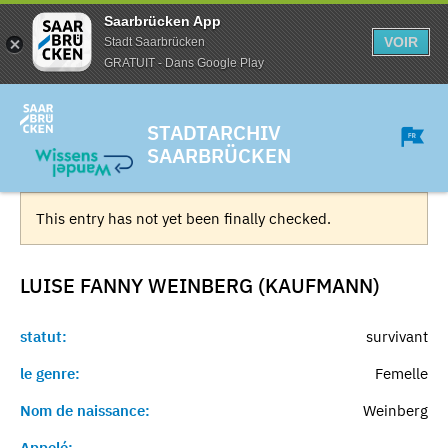
Saarbrücken App
VOIR
Stadt Saarbrücken
GRATUIT - Dans Google Play
STADTARCHIV
SAARBRÜCKEN
This entry has not yet been finally checked.
LUISE FANNY WEINBERG (KAUFMANN)
statut:
survivant
le genre:
Femelle
Nom de naissance:
Weinberg
Appelé:
-