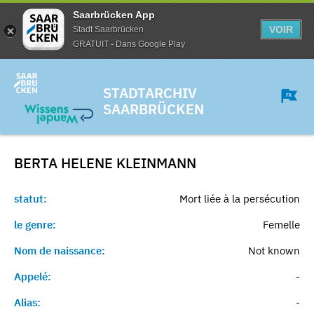
Saarbrücken App
VOIR
Stadt Saarbrücken
GRATUIT - Dans Google Play
STADTARCHIV
SAARBRÜCKEN
BERTA HELENE
KLEINMANN
statut:
Mort liée à la persécution
le genre:
Femelle
Nom de naissance:
Not known
Appelé:
-
Alias:
-