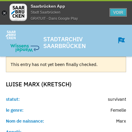
Saarbrücken App
VOIR
Stadt Saarbrücken
GRATUIT - Dans Google Play
STADTARCHIV
SAARBRÜCKEN
This entry has not yet been finally checked.
LUISE MARX (KRETSCH)
statut:
survivant
le genre:
Femelle
Nom de naissance:
Marx
Appelé:
-