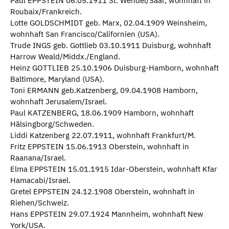
Paul EPPSTEIN 06.05.1911 St. Wendel/Saar, wohnhaft in
Roubaix/Frankreich.
Lotte GOLDSCHMIDT geb. Marx, 02.04.1909 Weinsheim,
wohnhaft San Francisco/Californien (USA).
Trude INGS geb. Gottlieb 03.10.1911 Duisburg, wohnhaft
Harrow Weald/Middx./England.
Heinz GOTTLIEB 25.10.1906 Duisburg-Hamborn, wohnhaft
Baltimore, Maryland (USA).
Toni ERMANN geb.Katzenberg, 09.04.1908 Hamborn,
wohnhaft Jerusalem/Israel.
Paul KATZENBERG, 18.06.1909 Hamborn, wohnhaft
Hälsingborg/Schweden.
Liddi Katzenberg 22.07.1911, wohnhaft Frankfurt/M.
Fritz EPPSTEIN 15.06.1913 Oberstein, wohnhaft in
Raanana/Israel.
Elma EPPSTEIN 15.01.1915 Idar-Oberstein, wohnhaft Kfar
Hamacabi/Israel.
Gretel EPPSTEIN 24.12.1908 Oberstein, wohnhaft in
Riehen/Schweiz.
Hans EPPSTEIN 29.07.1924 Mannheim, wohnhaft New
York/USA.