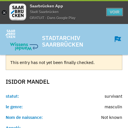
Saarbrücken App
VOIR
Stadt Saarbrücken
GRATUIT - Dans Google Play
STADTARCHIV
SAARBRÜCKEN
This entry has not yet been finally checked.
ISIDOR
MANDEL
statut:
survivant
le genre:
masculin
Nom de naissance:
Not known
Appelé:
-