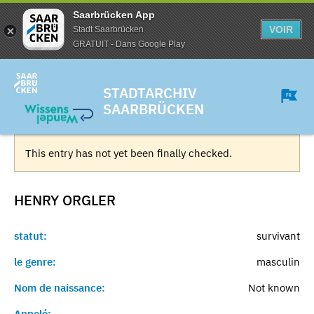
Saarbrücken App
VOIR
Stadt Saarbrücken
GRATUIT - Dans Google Play
STADTARCHIV
SAARBRÜCKEN
This entry has not yet been finally checked.
HENRY
ORGLER
statut:
survivant
le genre:
masculin
Nom de naissance:
Not known
Appelé:
-