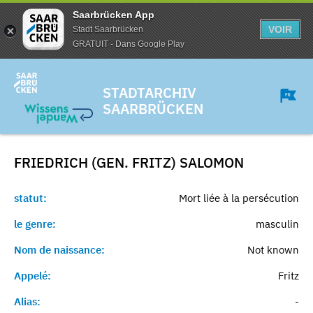
Saarbrücken App
VOIR
Stadt Saarbrücken
GRATUIT - Dans Google Play
STADTARCHIV
SAARBRÜCKEN
FRIEDRICH (GEN. FRITZ)
SALOMON
statut:
Mort liée à la persécution
le genre:
masculin
Nom de naissance:
Not known
Appelé:
Fritz
Alias:
-