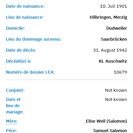
Date de naissance:
10. Juli 1901
Lieu de naissance:
Hilbringen, Merzig
Domicile:
Dudweiler
Lieu du dommage survenu:
Saarbrücken
Date de décès:
31. August 1942
Décédé(e) à:
KL Auschwitz
Numéro de dossier LEA:
10679
Conjoint:
Not known
Date et
Not known
lieu de
mariage:
Mère:
Elise Weil (Salomon)
Père:
Samuel Salomon