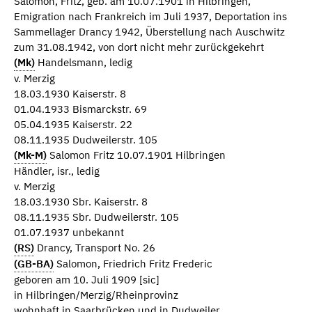
Salomon, Fritz, geb. am 10.07.1901 in Hilbringen,
Emigration nach Frankreich im Juli 1937, Deportation ins
Sammellager Drancy 1942, Überstellung nach Auschwitz
zum 31.08.1942, von dort nicht mehr zurückgekehrt
(Mk)
Handelsmann, ledig
v. Merzig
18.03.1930 Kaiserstr. 8
01.04.1933 Bismarckstr. 69
05.04.1935 Kaiserstr. 22
08.11.1935 Dudweilerstr. 105
(Mk-M)
Salomon Fritz 10.07.1901 Hilbringen
Händler, isr., ledig
v. Merzig
18.03.1930 Sbr. Kaiserstr. 8
08.11.1935 Sbr. Dudweilerstr. 105
01.07.1937 unbekannt
(RS)
Drancy, Transport No. 26
(GB-BA)
Salomon, Friedrich Fritz Frederic
geboren am 10. Juli 1909 [sic]
in Hilbringen/Merzig/Rheinprovinz
wohnhaft in Saarbrücken und in Dudweiler