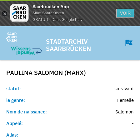
Saarbrücken App
VOIR
Stadt Saarbrücken
GRATUIT - Dans Google Play
STADTARCHIV
SAARBRÜCKEN
PAULINA SALOMON (MARX)
statut:
survivant
le genre:
Femelle
Nom de naissance:
Salomon
Appelé:
-
Alias:
-