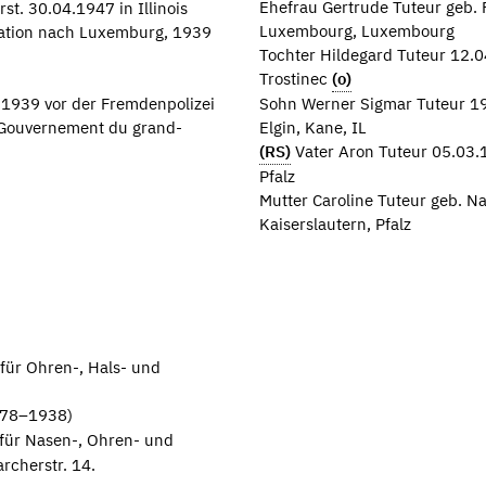
Ehefrau Gertrude Tuteur geb.
st. 30.04.1947 in Illinois
Luxembourg, Luxembourg
ration nach Luxemburg, 1939
Tochter Hildegard Tuteur 12.
Trostinec
(o)
.1939 vor der Fremdenpolizei
Sohn Werner Sigmar Tuteur 19
 Gouvernement du grand-
Elgin, Kane, IL
(RS)
Vater Aron Tuteur 05.03.1
Pfalz
Mutter Caroline Tuteur geb. N
Kaiserslautern, Pfalz
 für Ohren-, Hals- und
1878–1938)
t für Nasen-, Ohren- und
rcherstr. 14.