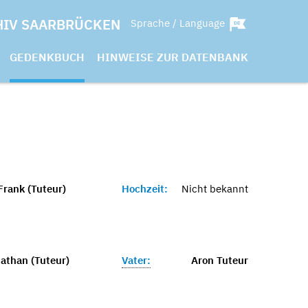
HIV SAARBRÜCKEN
Sprache / Language
GEDENKBUCH
HINWEISE ZUR DATENBANK
Frank (Tuteur)
Hochzeit:
Nicht bekannt
Nathan (Tuteur)
Vater:
Aron Tuteur