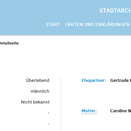
STADTARC
START
FAKTEN UND ERKLÄRUNGEN
etailseite
Überlebend
Ehepartner:
Gertrude 
männlich
Nicht bekannt
Mutter:
Caroline 
-
-