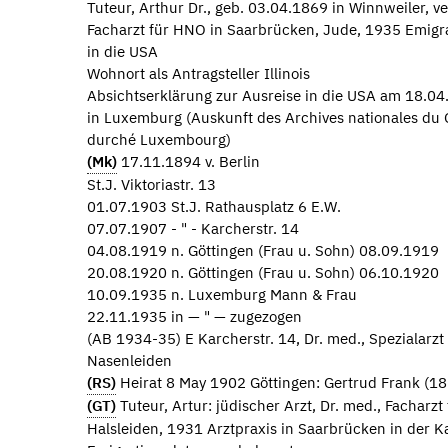
Tuteur, Arthur Dr., geb. 03.04.1869 in Winnweiler, ver
Facharzt für HNO in Saarbrücken, Jude, 1935 Emig
in die USA
Wohnort als Antragsteller Illinois
Absichtserklärung zur Ausreise in die USA am 18.04
in Luxemburg (Auskunft des Archives nationales du
durché Luxembourg)
(Mk)
17.11.1894 v. Berlin
St.J. Viktoriastr. 13
01.07.1903 St.J. Rathausplatz 6 E.W.
07.07.1907 - " - Karcherstr. 14
04.08.1919 n. Göttingen (Frau u. Sohn) 08.09.1919
20.08.1920 n. Göttingen (Frau u. Sohn) 06.10.1920
10.09.1935 n. Luxemburg Mann & Frau
22.11.1935 in — " — zugezogen
(AB 1934-35) E Karcherstr. 14, Dr. med., Spezialarzt
Nasenleiden
(RS)
Heirat 8 May 1902 Göttingen: Gertrud Frank (
(GT)
Tuteur, Artur: jüdischer Arzt, Dr. med., Facharz
Halsleiden, 1931 Arztpraxis in Saarbrücken in der Ka