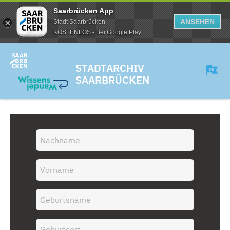
Saarbrücken App
ANSEHEN
Stadt Saarbrücken
KOSTENLOS - Bei Google Play
STADTARCHIV
SAARBRÜCKEN