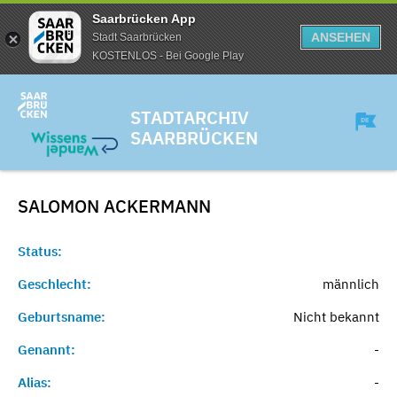
Saarbrücken App
ANSEHEN
Stadt Saarbrücken
KOSTENLOS - Bei Google Play
STADTARCHIV
SAARBRÜCKEN
SALOMON
ACKERMANN
Status:
Geschlecht:
männlich
Geburtsname:
Nicht bekannt
Genannt:
-
Alias:
-