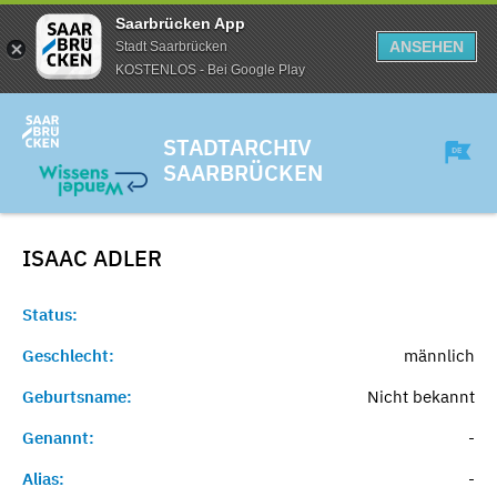
Saarbrücken App
ANSEHEN
Stadt Saarbrücken
KOSTENLOS - Bei Google Play
STADTARCHIV
SAARBRÜCKEN
ISAAC
ADLER
Status:
Geschlecht:
männlich
Geburtsname:
Nicht bekannt
Genannt:
-
Alias:
-