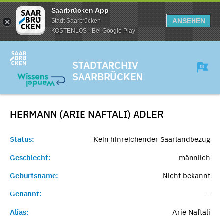
Saarbrücken App
ANSEHEN
Stadt Saarbrücken
KOSTENLOS - Bei Google Play
STADTARCHIV
SAARBRÜCKEN
HERMANN (ARIE NAFTALI)
ADLER
Status:
Kein hinreichender Saarlandbezug
Geschlecht:
männlich
Geburtsname:
Nicht bekannt
Genannt:
-
Alias:
Arie Naftali