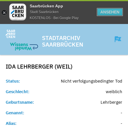
Saarbrücken App
ANSEHEN
Stadt Saarbrücken
KOSTENLOS - Bei Google Play
STADTARCHIV
SAARBRÜCKEN
IDA LEHRBERGER (WEIL)
Status:
Nicht verfolgungsbedingter Tod
Geschlecht:
weiblich
Geburtsname:
Lehrberger
Genannt:
-
Alias:
-