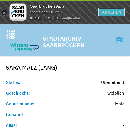
Saarbrücken App
ANSEHEN
Stadt Saarbrücken
KOSTENLOS - Bei Google Play
STADTARCHIV
SAARBRÜCKEN
SARA MALZ (LANG)
Status:
Überlebend
Geschlecht:
weiblich
Geburtsname:
Malz
Genannt:
-
Alias:
-