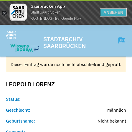
Saarbrücken App
ANSEHEN
Stadt Saarbrücken
KOSTENLOS - Bei Google Play
STADTARCHIV
SAARBRÜCKEN
Dieser Eintrag wurde noch nicht abschließend geprüft.
LEOPOLD
LORENZ
Status:
Geschlecht:
männlich
Geburtsname:
Nicht bekannt
Genannt:
-