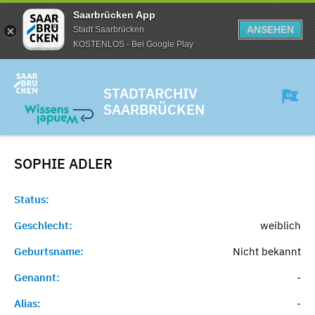
Saarbrücken App
ANSEHEN
Stadt Saarbrücken
KOSTENLOS - Bei Google Play
STADTARCHIV
SAARBRÜCKEN
SOPHIE
ADLER
Status:
Geschlecht:
weiblich
Geburtsname:
Nicht bekannt
Genannt:
-
Alias:
-