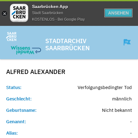
Saarbrücken App
ANSEHEN
Stadt Saarbrücken
KOSTENLOS - Bei Google Play
STADTARCHIV
SAARBRÜCKEN
ALFRED
ALEXANDER
Status:
Verfolgungsbedingter Tod
Geschlecht:
männlich
Geburtsname:
Nicht bekannt
Genannt:
-
Alias:
-