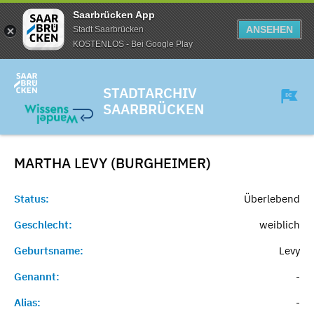
Saarbrücken App
ANSEHEN
Stadt Saarbrücken
KOSTENLOS - Bei Google Play
STADTARCHIV
SAARBRÜCKEN
MARTHA LEVY (BURGHEIMER)
Status:
Überlebend
Geschlecht:
weiblich
Geburtsname:
Levy
Genannt:
-
Alias:
-