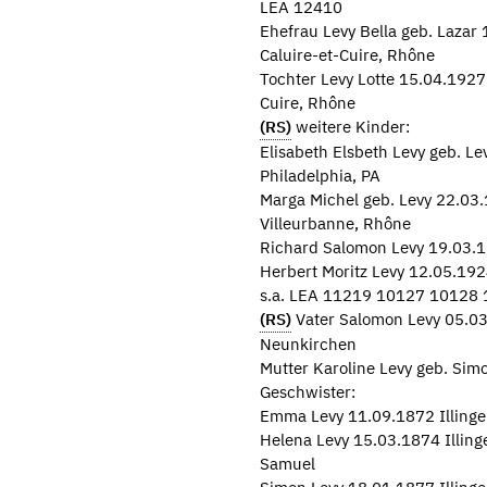
LEA 12410
Ehefrau Levy Bella geb. Lazar
Caluire-et-Cuire, Rhône
Tochter Levy Lotte 15.04.1927
Cuire, Rhône
(RS)
weitere Kinder:
Elisabeth Elsbeth Levy geb. L
Philadelphia, PA
Marga Michel geb. Levy 22.03
Villeurbanne, Rhône
Richard Salomon Levy 19.03.1
Herbert Moritz Levy 12.05.192
s.a. LEA 11219 10127 10128
(RS)
Vater Salomon Levy 05.03.
Neunkirchen
Mutter Karoline Levy geb. Sim
Geschwister:
Emma Levy 11.09.1872 Illinge
Helena Levy 15.03.1874 Illin
Samuel