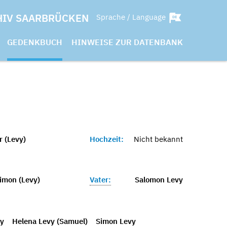
HIV SAARBRÜCKEN
Sprache / Language
GEDENKBUCH
HINWEISE ZUR DATENBANK
r (Levy)
Hochzeit:
Nicht bekannt
Simon (Levy)
Vater:
Salomon Levy
y
Helena Levy (Samuel)
Simon Levy