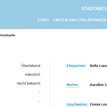
STADTARC
START
FAKTEN UND ERKLÄRUNGEN
etailseite
Überlebend
Ehepartner:
Bella Laza
männlich
Nicht bekannt
Mutter:
Karoline 
-
-
Geschwister:
Emma Lev