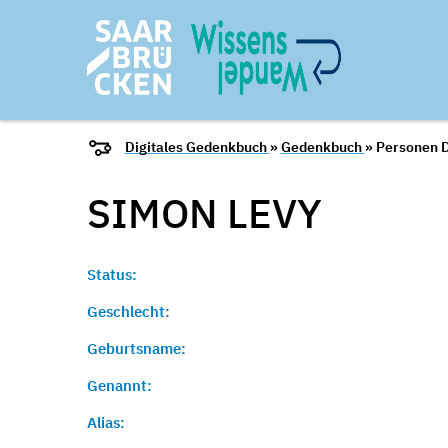
Digitales Gedenkbuch
»
Gedenkbuch
» Personen D
SIMON
LEVY
Status:
Geschlecht:
Geburtsname:
Genannt:
Alias: