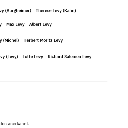
vy (Burgheimer)
Therese Levy (Kahn)
y
Max Levy
Albert Levy
y (Michel)
Herbert Moritz Levy
vy (Levy)
Lotte Levy
Richard Salomon Levy
aden anerkannt.