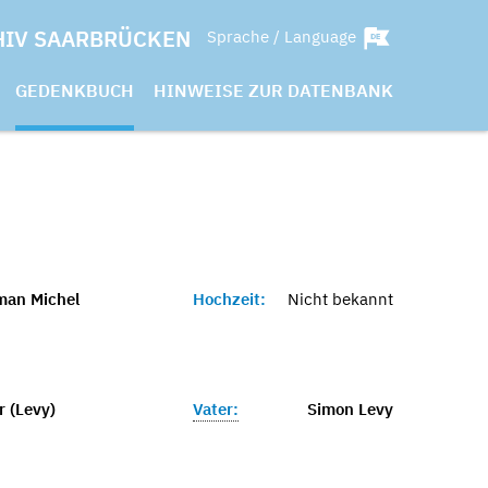
HIV SAARBRÜCKEN
Sprache / Language
GEDENKBUCH
HINWEISE ZUR DATENBANK
man Michel
Hochzeit:
Nicht bekannt
r (Levy)
Vater:
Simon Levy