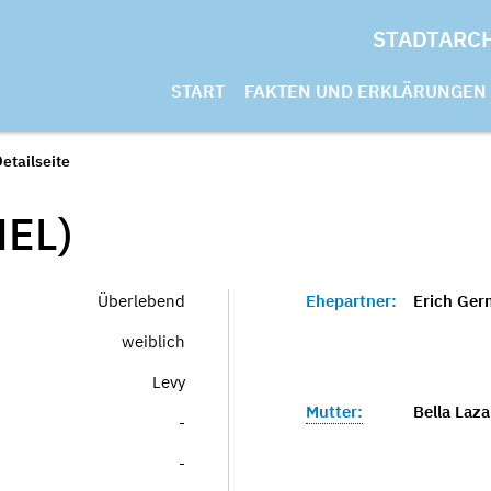
STADTARC
START
FAKTEN UND ERKLÄRUNGEN
etailseite
EL)
Überlebend
Ehepartner:
Erich Ger
weiblich
Levy
Mutter:
Bella Laza
-
-