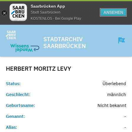
Saarbrücken App
ANSEHEN
Stadt Saarbrücken
KOSTENLOS - Bei Google Play
STADTARCHIV
SAARBRÜCKEN
HERBERT MORITZ
LEVY
Status:
Überlebend
Geschlecht:
männlich
Geburtsname:
Nicht bekannt
Genannt:
-
Alias:
-