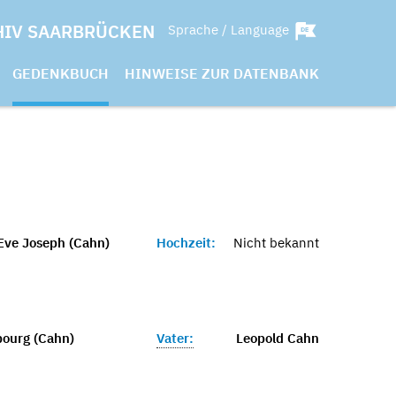
HIV SAARBRÜCKEN
Sprache / Language
GEDENKBUCH
HINWEISE ZUR DATENBANK
Eve Joseph (Cahn)
Hochzeit:
Nicht bekannt
bourg (Cahn)
Vater:
Leopold Cahn