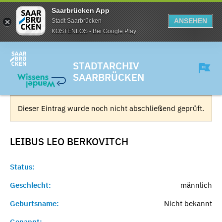
Saarbrücken App
ANSEHEN
Stadt Saarbrücken
KOSTENLOS - Bei Google Play
STADTARCHIV
SAARBRÜCKEN
Dieser Eintrag wurde noch nicht abschließend geprüft.
LEIBUS LEO
BERKOVITCH
Status:
Geschlecht:
männlich
Geburtsname:
Nicht bekannt
Genannt:
-