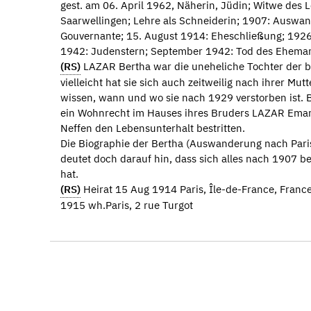
gest. am 06. April 1962, Näherin, Jüdin; Witwe des 
Saarwellingen; Lehre als Schneiderin; 1907: Auswan
Gouvernante; 15. August 1914: Eheschließung; 1926
1942: Judenstern; September 1942: Tod des Ehema
(RS)
LAZAR Bertha war die uneheliche Tochter der 
vielleicht hat sie sich auch zeitweilig nach ihrer Mut
wissen, wann und wo sie nach 1929 verstorben ist. Bi
ein Wohnrecht im Hauses ihres Bruders LAZAR Emanu
Neffen den Lebensunterhalt bestritten.
Die Biographie der Bertha (Auswanderung nach Par
deutet doch darauf hin, dass sich alles nach 1907 bei
hat.
(RS)
Heirat 15 Aug 1914 Paris, Île-de-France, Franc
1915 wh.Paris, 2 rue Turgot