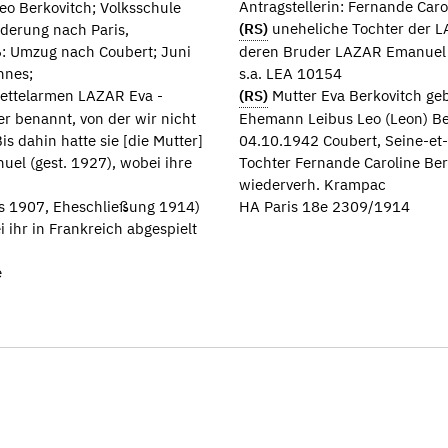
Antragstellerin: Fernande Car
Leo Berkovitch; Volksschule
(RS)
uneheliche Tochter der 
derung nach Paris,
: Umzug nach Coubert; Juni
deren Bruder LAZAR Emanuel 
nnes;
s.a. LEA 10154
bettelarmen LAZAR Eva -
(RS)
Mutter Eva Berkovitch geb
ter benannt, von der wir nicht
Ehemann Leibus Leo (Leon) Be
s dahin hatte sie [die Mutter]
04.10.1942 Coubert, Seine-et
el (gest. 1927), wobei ihre
Tochter Fernande Caroline Ber
wiederverh. Krampac
is 1907, Eheschließung 1914)
HA Paris 18e 2309/1914
 ihr in Frankreich abgespielt
e