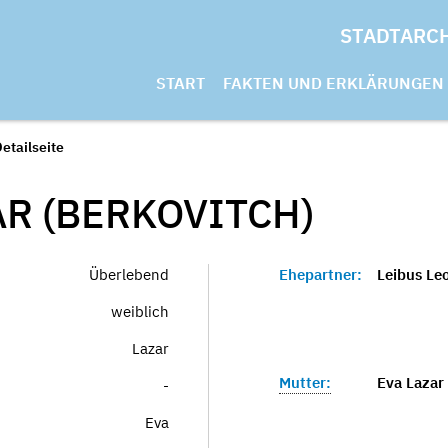
STADTARC
START
FAKTEN UND ERKLÄRUNGEN
etailseite
AR (BERKOVITCH)
Überlebend
Ehepartner:
Leibus Le
weiblich
Lazar
Mutter:
Eva Lazar
-
Eva