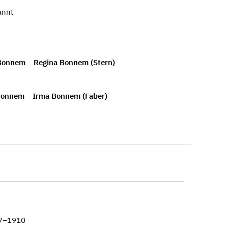
annt
 Bonnem
Regina Bonnem (Stern)
Bonnem
Irma Bonnem (Faber)
17–1910