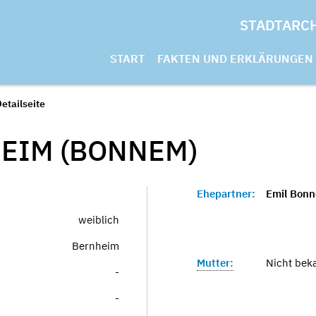
STADTARC
START
FAKTEN UND ERKLÄRUNGEN
etailseite
EIM (BONNEM)
Ehepartner:
Emil Bon
weiblich
Bernheim
Mutter:
Nicht bek
-
-