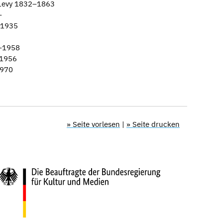
 Levy 1832–1863
–
–1935
–1958
1956
1970
» Seite vorlesen
|
» Seite drucken