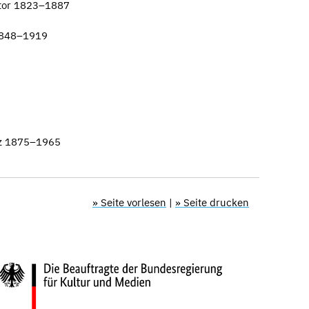
ntor 1823–1887
1848–1919
5
tz 1875–1965
» Seite vorlesen
|
» Seite drucken