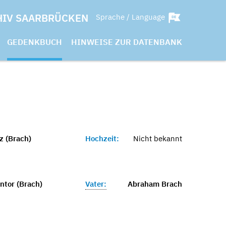
HIV SAARBRÜCKEN
Sprache / Language
GEDENKBUCH
HINWEISE ZUR DATENBANK
z (Brach)
Hochzeit:
Nicht bekannt
ntor (Brach)
Vater:
Abraham Brach