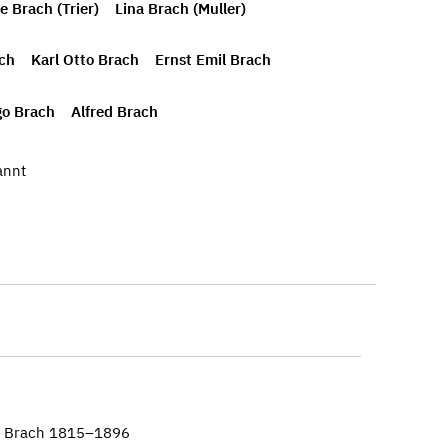
 Brach (Trier)
Lina Brach (Muller)
ach
Karl Otto Brach
Ernst Emil Brach
o Brach
Alfred Brach
annt
f Brach 1815–1896