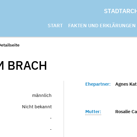
STADTARC
START
FAKTEN UND ERKLÄRUNGEN
etailseite
M
BRACH
Ehepartner:
Agnes Kat
männlich
Nicht bekannt
Mutter:
Rosalie Ca
-
-