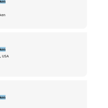
ken
ken
ken
, USA
ken