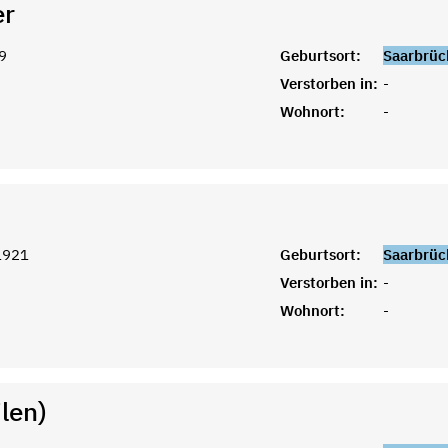
er
9
Geburtsort:
Saarbrüc
Verstorben in:
-
Wohnort:
-
1921
Geburtsort:
Saarbrüc
Verstorben in:
-
Wohnort:
-
len)