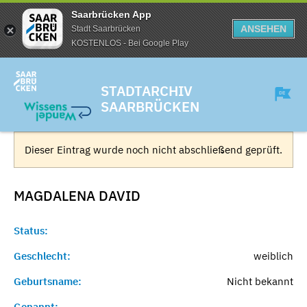
Saarbrücken App
ANSEHEN
Stadt Saarbrücken
KOSTENLOS - Bei Google Play
STADTARCHIV
SAARBRÜCKEN
Dieser Eintrag wurde noch nicht abschließend geprüft.
MAGDALENA
DAVID
Status:
Geschlecht:
weiblich
Geburtsname:
Nicht bekannt
Genannt:
-