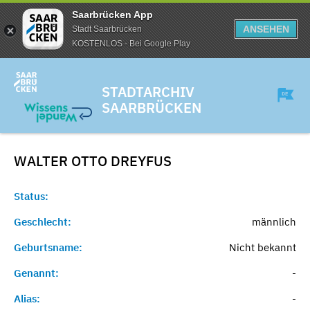
Saarbrücken App
ANSEHEN
Stadt Saarbrücken
KOSTENLOS - Bei Google Play
STADTARCHIV
SAARBRÜCKEN
WALTER OTTO
DREYFUS
Status:
Geschlecht:
männlich
Geburtsname:
Nicht bekannt
Genannt:
-
Alias:
-